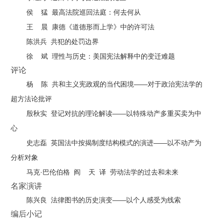
侯
猛
最高法院巡回法庭：何去何从
王
晨
康德《道德形而上学》中的许可法
陈洪兵
共犯的处罚边界
徐
斌
理性与历史：美国宪法解释中的变迁难题
评论
——
杨
陈
共和主义宪政观的当代困境
对于政治宪法学的
超方法论批评
——
殷秋实
登记对抗的理论解读
以特殊动产多重买卖为中
心
——
史志磊
英国法中按揭制度结构模式的演进
以不动产为
分析对象
·
马克
巴伦伯格
阎
天
译
劳动法学的过去和未来
名家演讲
——
陈兴良
法律图书的历史演变
以个人感受为线索
编后小记